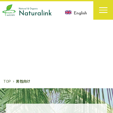
Natural & Organic
Naturalink
English
お知らせ
News
TOP
男性向け