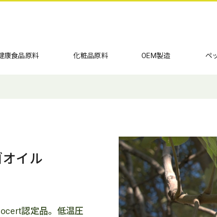
健康食品原料
化粧品原料
OEM製造
ペ
ゴオイル
cert認定品。低温圧