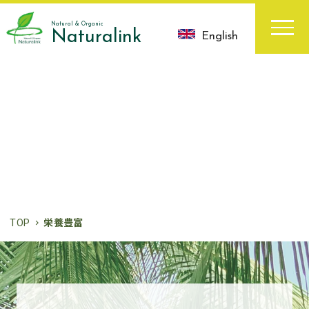
Natural & Organic
Naturalink
English
お知らせ
News
TOP
栄養豊富